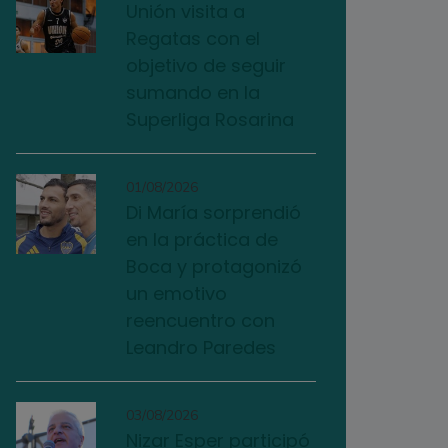
Unión visita a
Regatas con el
objetivo de seguir
sumando en la
Superliga Rosarina
01/08/2026
Di María sorprendió
en la práctica de
Boca y protagonizó
un emotivo
reencuentro con
Leandro Paredes
03/08/2026
Nizar Esper participó