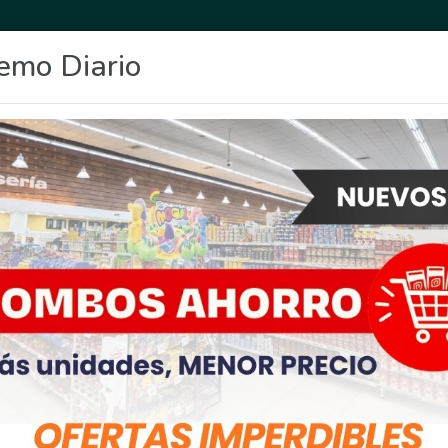
emo Diario
OCIO
DEPORTES
FIGHIERA
GENERAL LAGOS
POLICIALES
RE