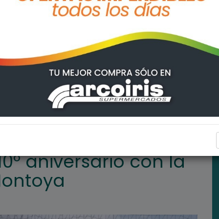
con la visita de Navarro Montoya
DEPORTES
10º aniversario con la
Montoya