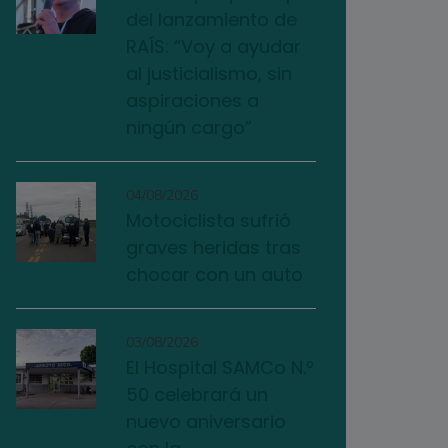
del lanzamiento de
RAÍS: “Voy a ayudar
al justicialismo, sin
aspiraciones a
ningún cargo”
04/08/2026
Motociclista sufrió
graves heridas tras
chocar con un auto
03/08/2026
El Hospital SAMCo N.º
50 celebrará un
nuevo aniversario