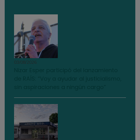
03/08/2026
Nizar Esper participó del lanzamiento
de RAÍS: “Voy a ayudar al justicialismo,
sin aspiraciones a ningún cargo”