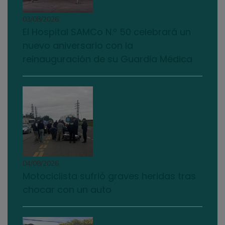
03/08/2026
El Hospital SAMCo N.º 50 celebrará un
nuevo aniversario con la
reinauguración de su Guardia Médica
04/08/2026
Motociclista sufrió graves heridas tras
chocar con un auto