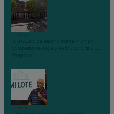
03/08/2026
La escuela de idioma Dante Alighieri
cambiará de sede y se mudará al Club
Progreso
03/08/2026