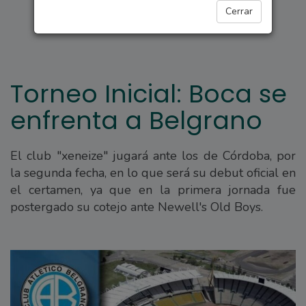
DEPORTES
Cerrar
Torneo Inicial: Boca se
enfrenta a Belgrano
El club "xeneize" jugará ante los de Córdoba, por
la segunda fecha, en lo que será su debut oficial en
el certamen, ya que en la primera jornada fue
postergado su cotejo ante Newell's Old Boys.