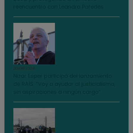
reencuentro con Leandro Paredes
03/08/2026
Nizar Esper participó del lanzamiento
de RAÍS: “Voy a ayudar al justicialismo,
sin aspiraciones a ningún cargo”