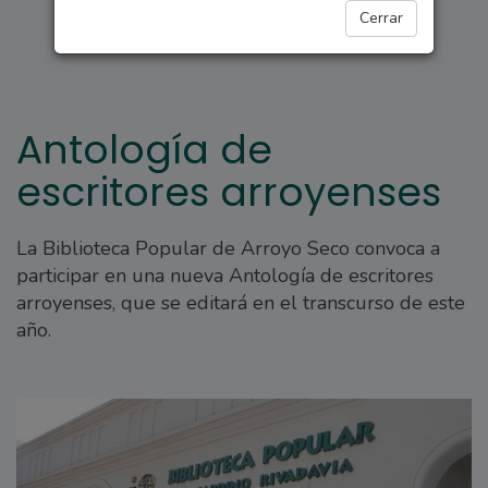
DEPORTES
Cerrar
Antología de
escritores arroyenses
La Biblioteca Popular de Arroyo Seco convoca a
participar en una nueva Antología de escritores
arroyenses, que se editará en el transcurso de este
año.