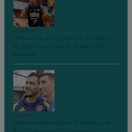
01/08/2026
Unión visita a Regatas con el objetivo
de seguir sumando en la Superliga
Rosarina
01/08/2026
Di María sorprendió en la práctica de
Boca y protagonizó un emotivo