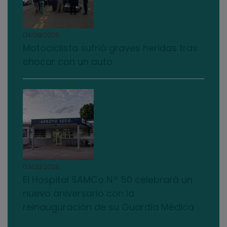
04/08/2026
Motociclista sufrió graves heridas tras
chocar con un auto
03/08/2026
El Hospital SAMCo N.º 50 celebrará un
nuevo aniversario con la
reinauguración de su Guardia Médica