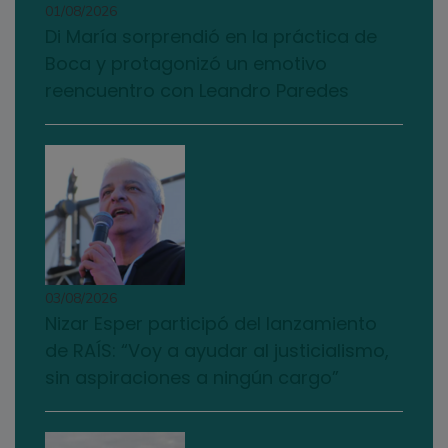
01/08/2026
Di María sorprendió en la práctica de
Boca y protagonizó un emotivo
reencuentro con Leandro Paredes
03/08/2026
Nizar Esper participó del lanzamiento
de RAÍS: “Voy a ayudar al justicialismo,
sin aspiraciones a ningún cargo”