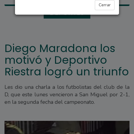
Cerrar
DEPORTES
Diego Maradona los
motivó y Deportivo
Riestra logró un triunfo
Les dio una charla a los futbolistas del club de la
D, que este lunes vencieron a San Miguel por 2-1,
en la segunda fecha del campeonato.