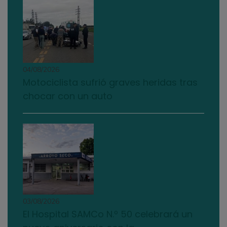
04/08/2026
Motociclista sufrió graves heridas tras
chocar con un auto
03/08/2026
El Hospital SAMCo N.º 50 celebrará un