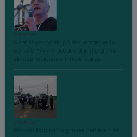
03/08/2026
Nizar Esper participó del lanzamiento
de RAÍS: “Voy a ayudar al justicialismo,
sin aspiraciones a ningún cargo”
04/08/2026
Motociclista sufrió graves heridas tras