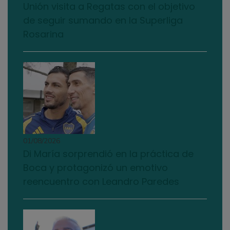
Unión visita a Regatas con el objetivo
de seguir sumando en la Superliga
Rosarina
01/08/2026
Di María sorprendió en la práctica de
Boca y protagonizó un emotivo
reencuentro con Leandro Paredes