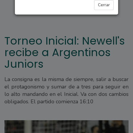
DEPORTES
Cerrar
Torneo Inicial: Newell's
recibe a Argentinos
Juniors
La consigna es la misma de siempre, salir a buscar
el protagonismo y sumar de a tres para seguir en
lo alto mandando en el Inicial. Va con dos cambios
obligados. El partido comienza 16:10