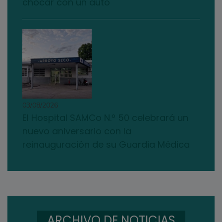
chocar con un auto
03/08/2026
El Hospital SAMCo N.º 50 celebrará un
nuevo aniversario con la
reinauguración de su Guardia Médica
ARCHIVO DE NOTICIAS