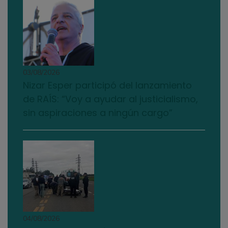
03/08/2026
Nizar Esper participó del lanzamiento
de RAÍS: “Voy a ayudar al justicialismo,
sin aspiraciones a ningún cargo”
04/08/2026