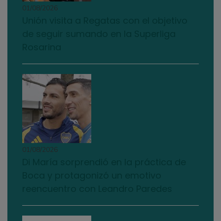
01/08/2026
Unión visita a Regatas con el objetivo
de seguir sumando en la Superliga
Rosarina
01/08/2026
Di María sorprendió en la práctica de
Boca y protagonizó un emotivo
reencuentro con Leandro Paredes