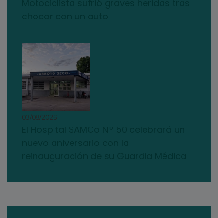
Motociclista sufrió graves heridas tras
chocar con un auto
03/08/2026
El Hospital SAMCo N.º 50 celebrará un
nuevo aniversario con la
reinauguración de su Guardia Médica