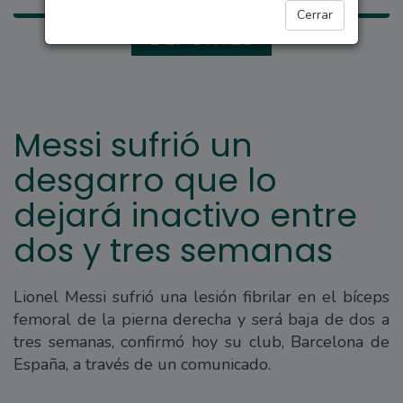
Cerrar
DEPORTES
Messi sufrió un
desgarro que lo
dejará inactivo entre
dos y tres semanas
Lionel Messi sufrió una lesión fibrilar en el bíceps
femoral de la pierna derecha y será baja de dos a
tres semanas, confirmó hoy su club, Barcelona de
España, a través de un comunicado.