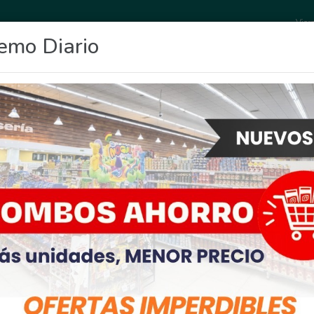
Vier
emo Diario
OCIO
DEPORTES
FIGHIERA
GENERAL LAGOS
POLICIALES
RE