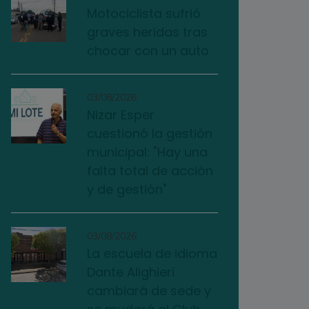
Motociclista sufrió
graves heridas tras
chocar con un auto
03/08/2026
Nizar Esper
cuestionó la gestión
municipal: "Hay una
falta total de acción
y de gestión"
03/08/2026
La escuela de idioma
Dante Alighieri
cambiará de sede y