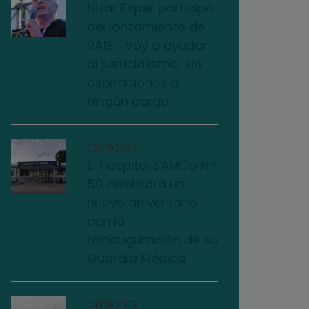
Nizar Esper participó
del lanzamiento de
RAÍS: “Voy a ayudar
al justicialismo, sin
aspiraciones a
ningún cargo”
03/08/2026
El Hospital SAMCo N.º
50 celebrará un
nuevo aniversario
con la
reinauguración de su
Guardia Médica
04/08/2026