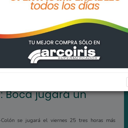
iernes a las 18.15
DEPORTES
: Boca jugará un
Colón se jugará el viernes 25 tres horas más