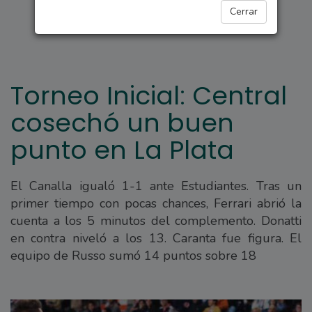
DEPORTES
Cerrar
Torneo Inicial: Central
cosechó un buen
punto en La Plata
El Canalla igualó 1-1 ante Estudiantes. Tras un
primer tiempo con pocas chances, Ferrari abrió la
cuenta a los 5 minutos del complemento. Donatti
en contra niveló a los 13. Caranta fue figura. El
equipo de Russo sumó 14 puntos sobre 18