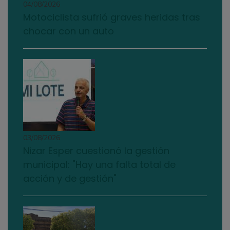
04/08/2026
Motociclista sufrió graves heridas tras
chocar con un auto
03/08/2026
Nizar Esper cuestionó la gestión
municipal: "Hay una falta total de
acción y de gestión"