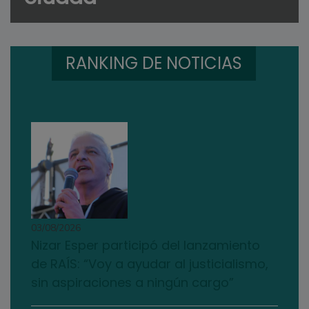
RANKING DE NOTICIAS
03/08/2026
Nizar Esper participó del lanzamiento
de RAÍS: “Voy a ayudar al justicialismo,
sin aspiraciones a ningún cargo”