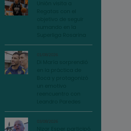
Unión visita a
Regatas con el
objetivo de seguir
sumando en la
Superliga Rosarina
01/08/2026
Di María sorprendió
en la práctica de
Boca y protagonizó
un emotivo
reencuentro con
Leandro Paredes
03/08/2026
Nizar Esper participó