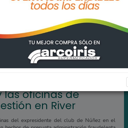
assarella por su gestión en River
DEPORTES
 las oficinas de
estión en River
ficinas del expresidente del club de Núñez en el
an hechos de presunta administración fraudelenta