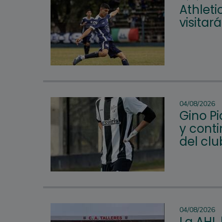
Athleti
visitar
04/08/2026
Gino P
y conti
del clu
04/08/2026
La AHL