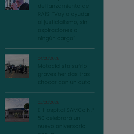
del lanzamiento de
RAÍS: “Voy a ayudar
al justicialismo, sin
aspiraciones a
ningún cargo”
04/08/2026
Motociclista sufrió
graves heridas tras
chocar con un auto
03/08/2026
El Hospital SAMCo N.º
50 celebrará un
nuevo aniversario