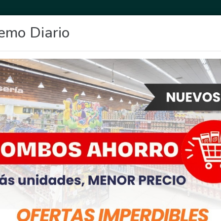
emo Diario
OCIO
DEPORTES
FIGHIERA
GENERAL LAGOS
POLICIALES
RE