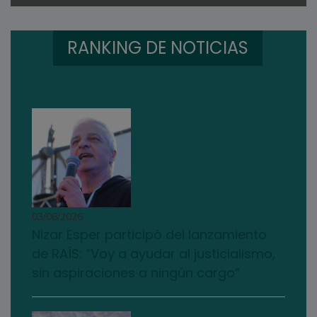
RANKING DE NOTICIAS
03/08/2026
Nizar Esper participó del lanzamiento
de RAÍS: “Voy a ayudar al justicialismo,
sin aspiraciones a ningún cargo”