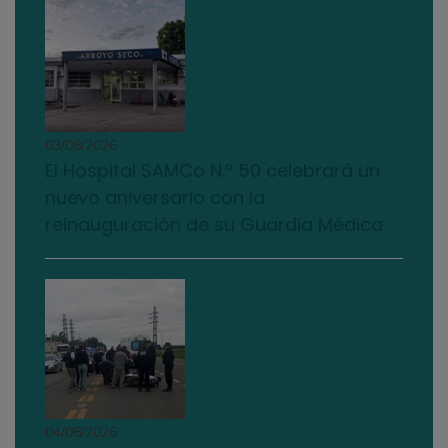
03/08/2026
El Hospital SAMCo N.º 50 celebrará un
nuevo aniversario con la
reinauguración de su Guardia Médica
04/08/2026