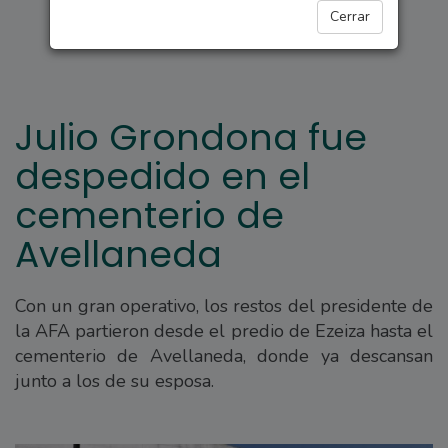
DEPORTES
Cerrar
Julio Grondona fue
despedido en el
cementerio de
Avellaneda
Con un gran operativo, los restos del presidente de
la AFA partieron desde el predio de Ezeiza hasta el
cementerio de Avellaneda, donde ya descansan
junto a los de su esposa.