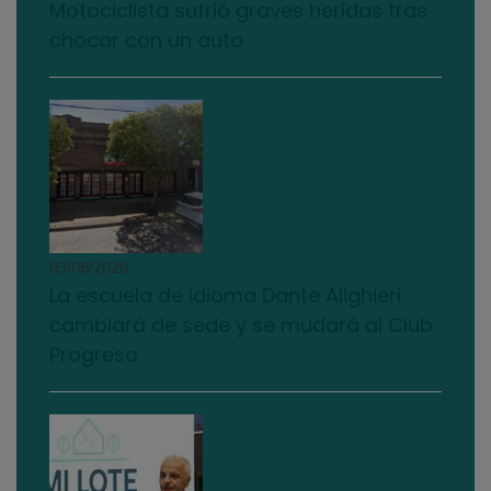
Motociclista sufrió graves heridas tras
chocar con un auto
03/08/2026
La escuela de idioma Dante Alighieri
cambiará de sede y se mudará al Club
Progreso