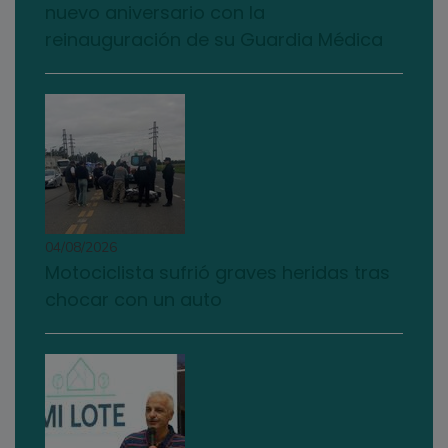
nuevo aniversario con la
reinauguración de su Guardia Médica
04/08/2026
Motociclista sufrió graves heridas tras
chocar con un auto