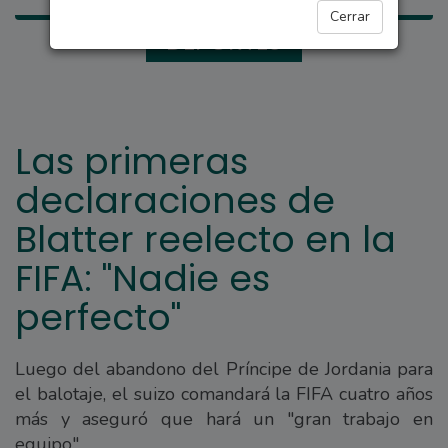
Cerrar
DEPORTES
Las primeras
declaraciones de
Blatter reelecto en la
FIFA: "Nadie es
perfecto"
Luego del abandono del Príncipe de Jordania para
el balotaje, el suizo comandará la FIFA cuatro años
más y aseguró que hará un "gran trabajo en
equipo".