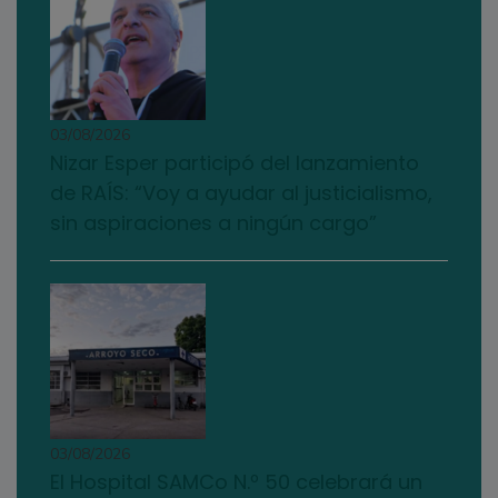
03/08/2026
Nizar Esper participó del lanzamiento
de RAÍS: “Voy a ayudar al justicialismo,
sin aspiraciones a ningún cargo”
03/08/2026
El Hospital SAMCo N.º 50 celebrará un