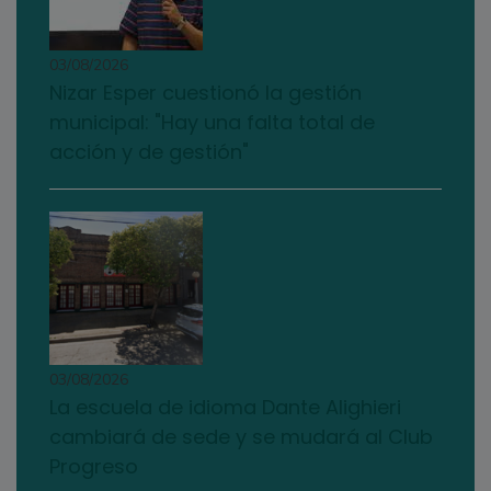
03/08/2026
Nizar Esper cuestionó la gestión
municipal: "Hay una falta total de
acción y de gestión"
03/08/2026
La escuela de idioma Dante Alighieri
cambiará de sede y se mudará al Club
Progreso