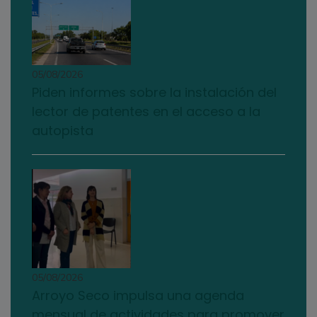
05/08/2026
Piden informes sobre la instalación del
lector de patentes en el acceso a la
autopista
05/08/2026
Arroyo Seco impulsa una agenda
mensual de actividades para promover