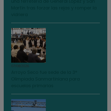
una ferretería de General López y San
Martín tras forzar las rejas y romper la
vidriera
07/08/2026
Arroyo Seco fue sede de la 3°
Olimpiada Sanmartiniana para
escuelas primarias