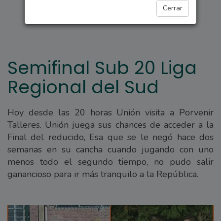
DEPORTES
Cerrar
Semifinal Sub 20 Liga
Regional del Sud
Hoy desde las 20 horas Unión visita a Porvenir
Talleres. Unión juega sus chances de acceder a la
Final del reducido, Esa que se le negó hace dos
semanas en su cancha cuando jugando con uno
menos todo el segundo tiempo, no pudo salir
ganancioso para ir más tranquilo a la República.