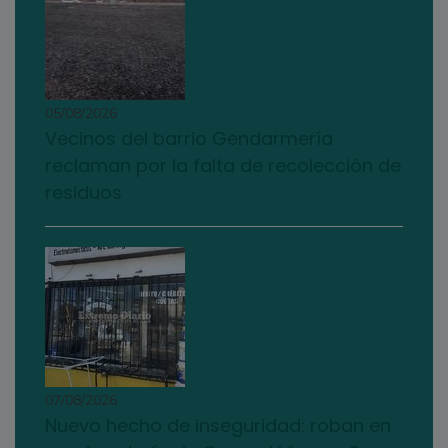
05/08/2026
Vecinos del barrio Gendarmería
reclaman por la falta de recolección de
residuos
07/08/2026
Nuevo hecho de inseguridad: roban en