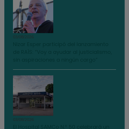
03/08/2026
Nizar Esper participó del lanzamiento
de RAÍS: “Voy a ayudar al justicialismo,
sin aspiraciones a ningún cargo”
03/08/2026
El Hospital SAMCo N.º 50 celebrará un