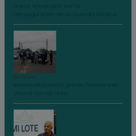
nuevo aniversario con la
reinauguración de su Guardia Médica
04/08/2026
Motociclista sufrió graves heridas tras
chocar con un auto