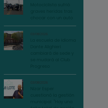
Motociclista sufrió
graves heridas tras
chocar con un auto
03/08/2026
La escuela de idioma
Dante Alighieri
cambiará de sede y
se mudará al Club
Progreso
03/08/2026
Nizar Esper
cuestionó la gestión
municipal: "Hay una