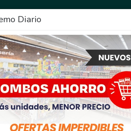
emo Diario
OCIO
DEPORTES
FIGHIERA
GENERAL LAGOS
POLICIALES
RE