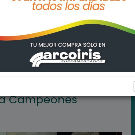
inciales
DEPORTES
ba Campeones