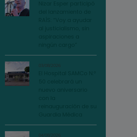
Nizar Esper participó
del lanzamiento de
RAÍS: “Voy a ayudar
al justicialismo, sin
aspiraciones a
ningún cargo”
03/08/2026
El Hospital SAMCo N.º
50 celebrará un
nuevo aniversario
con la
reinauguración de su
Guardia Médica
04/08/2026