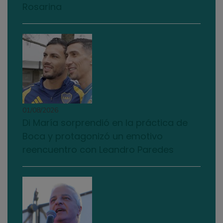
Rosarina
01/08/2026
Di María sorprendió en la práctica de
Boca y protagonizó un emotivo
reencuentro con Leandro Paredes