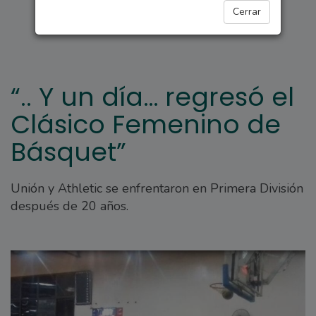
DEPORTES
Cerrar
“.. Y un día… regresó el
Clásico Femenino de
Básquet”
Unión y Athletic se enfrentaron en Primera División
después de 20 años.