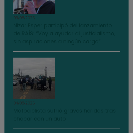
03/08/2026
Nizar Esper participó del lanzamiento
de RAÍS: “Voy a ayudar al justicialismo,
sin aspiraciones a ningún cargo”
04/08/2026
Motociclista sufrió graves heridas tras
chocar con un auto