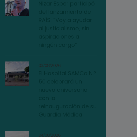
Nizar Esper participó
del lanzamiento de
RAÍS: “Voy a ayudar
al justicialismo, sin
aspiraciones a
ningún cargo”
03/08/2026
El Hospital SAMCo N.º
50 celebrará un
nuevo aniversario
con la
reinauguración de su
Guardia Médica
04/08/2026