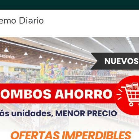
emo Diario
OCIO
DEPORTES
FIGHIERA
GENERAL LAGOS
POLICIALES
RE