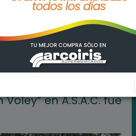
C. fue un éxito
DEPORTES
 Voley” en A.S.A.C. fue