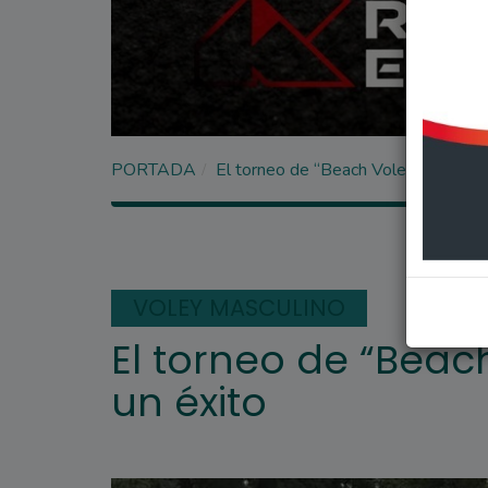
PORTADA
El torneo de “Beach Voley” en A.S.A.
VOLEY MASCULINO
El torneo de “Beach
un éxito