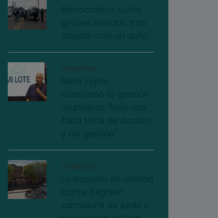
Motociclista sufrió
graves heridas tras
chocar con un auto
03/08/2026
Nizar Esper
cuestionó la gestión
municipal: "Hay una
falta total de acción
y de gestión"
03/08/2026
La escuela de idioma
Dante Alighieri
cambiará de sede y