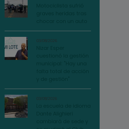
Motociclista sufrió
graves heridas tras
chocar con un auto
03/08/2026
Nizar Esper
cuestionó la gestión
municipal: "Hay una
falta total de acción
y de gestión"
03/08/2026
La escuela de idioma
Dante Alighieri
cambiará de sede y