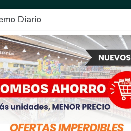
emo Diario
OCIO
DEPORTES
FIGHIERA
GENERAL LAGOS
POLICIALES
RE