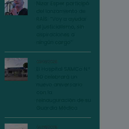
Nizar Esper participó
del lanzamiento de
RAÍS: “Voy a ayudar
al justicialismo, sin
aspiraciones a
ningún cargo”
03/08/2026
El Hospital SAMCo N.º
50 celebrará un
nuevo aniversario
con la
reinauguración de su
Guardia Médica
04/08/2026