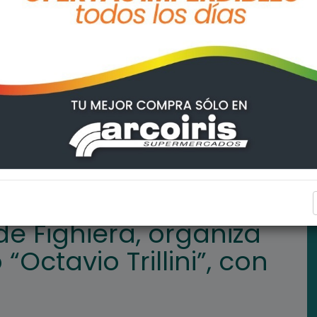
iza un Torneo llamado “Octavio Trillini”, con grandes equipos
DEPORTES
DIVISIÓN
de Fighiera, organiza
Octavio Trillini”, con