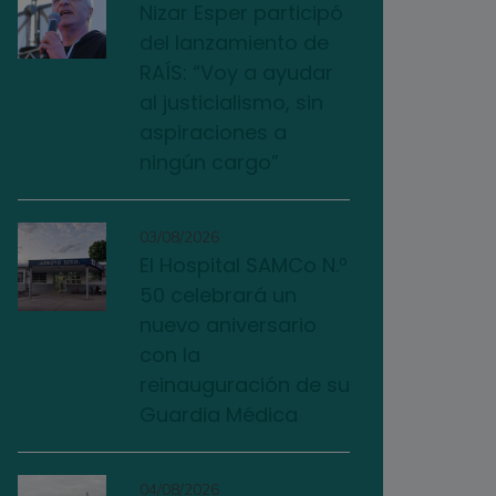
Nizar Esper participó
del lanzamiento de
RAÍS: “Voy a ayudar
al justicialismo, sin
aspiraciones a
ningún cargo”
03/08/2026
El Hospital SAMCo N.º
50 celebrará un
nuevo aniversario
con la
reinauguración de su
Guardia Médica
04/08/2026