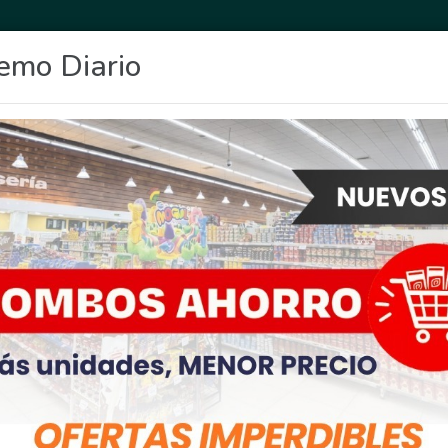
emo Diario
OCIO
DEPORTES
FIGHIERA
GENERAL LAGOS
POLICIALES
RE