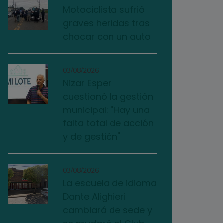
Motociclista sufrió
graves heridas tras
chocar con un auto
03/08/2026
Nizar Esper
cuestionó la gestión
municipal: "Hay una
falta total de acción
y de gestión"
03/08/2026
La escuela de idioma
Dante Alighieri
cambiará de sede y