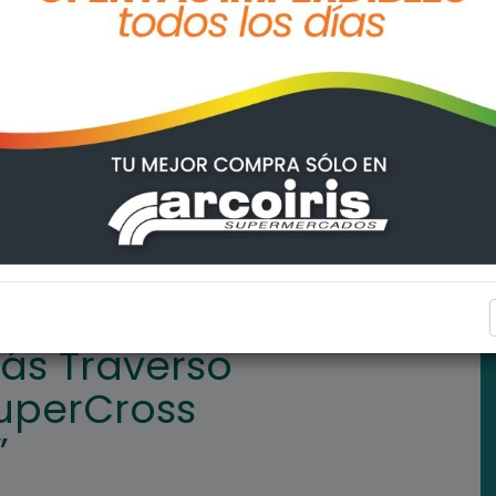
mpetirá en el “SuperCross Internacional 2020”
DEPORTES
olás Traverso
SuperCross
”