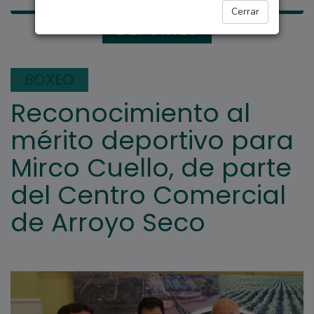
Cerrar
DEPORTES
BOXEO
Reconocimiento al
mérito deportivo para
Mirco Cuello, de parte
del Centro Comercial
de Arroyo Seco