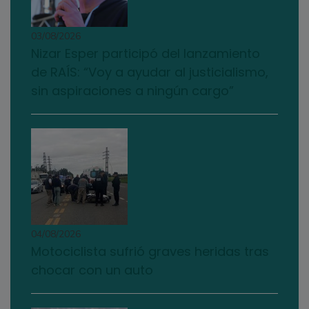
03/08/2026
Nizar Esper participó del lanzamiento
de RAÍS: “Voy a ayudar al justicialismo,
sin aspiraciones a ningún cargo”
04/08/2026
Motociclista sufrió graves heridas tras
chocar con un auto