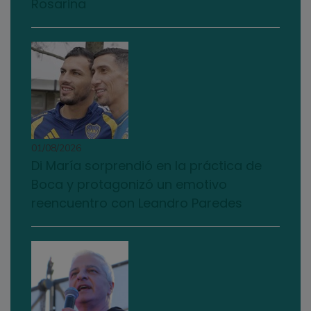
Rosarina
01/08/2026
Di María sorprendió en la práctica de
Boca y protagonizó un emotivo
reencuentro con Leandro Paredes