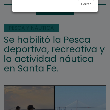
Cerrar
DEPORTES
PESCA Y NÁUTICA
Se habilitó la Pesca
deportiva, recreativa y
la actividad náutica
en Santa Fe.