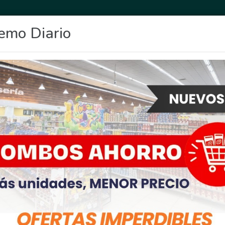
emo Diario
OCIO
DEPORTES
FIGHIERA
GENERAL LAGOS
POLICIALES
RE