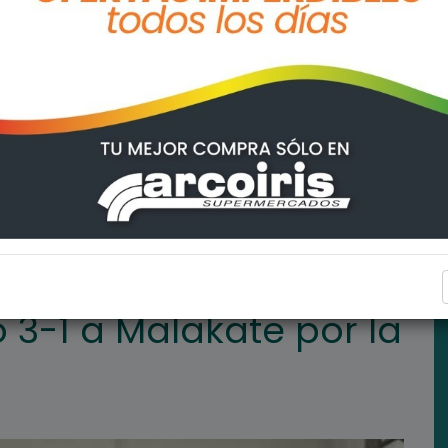
or la Liga O.D.I.
DEPORTES
ó 3-1 a Malakate por la