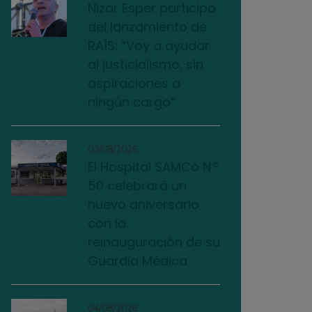
Nizar Esper participó
del lanzamiento de
RAÍS: “Voy a ayudar
al justicialismo, sin
aspiraciones a
ningún cargo”
03/08/2026
El Hospital SAMCo N.º
50 celebrará un
nuevo aniversario
con la
reinauguración de su
Guardia Médica
04/08/2026