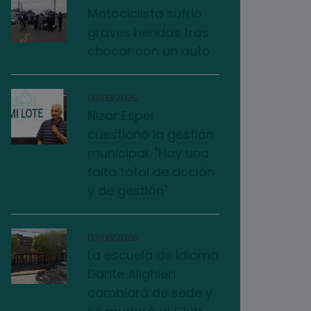
Motociclista sufrió
graves heridas tras
chocar con un auto
03/08/2026
Nizar Esper
cuestionó la gestión
municipal: "Hay una
falta total de acción
y de gestión"
03/08/2026
La escuela de idioma
Dante Alighieri
cambiará de sede y