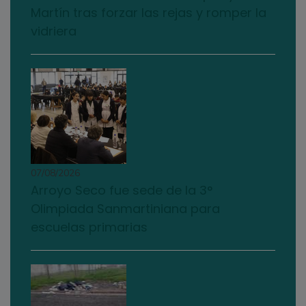
Martín tras forzar las rejas y romper la
vidriera
07/08/2026
Arroyo Seco fue sede de la 3°
Olimpiada Sanmartiniana para
escuelas primarias