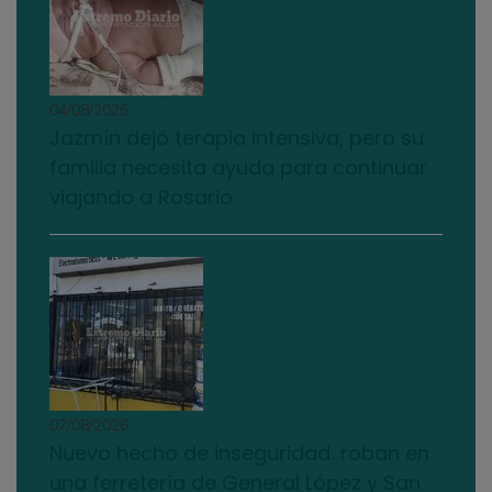
04/08/2026
Jazmín dejó terapia intensiva, pero su
familia necesita ayuda para continuar
viajando a Rosario
07/08/2026
Nuevo hecho de inseguridad: roban en
una ferretería de General López y San