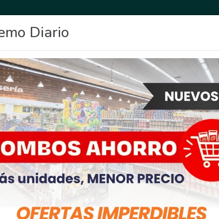
emo Diario
OCIO
DEPORTES
FIGHIERA
GENERAL LAGOS
POLICIALES
RE