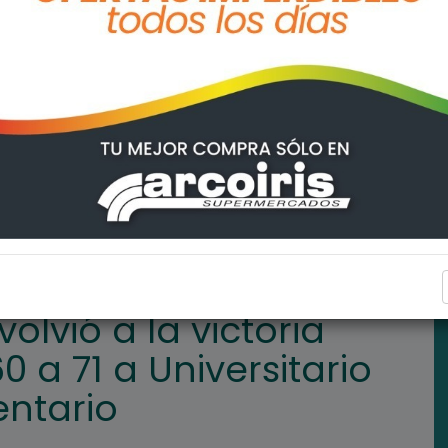
oria luego de ganarle 60 a 71 a Universitario en tiempo suplement
DEPORTES
volvió a la victoria
 a 71 a Universitario
ntario