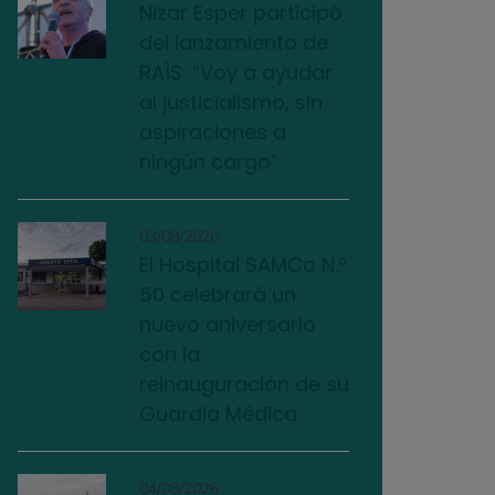
Nizar Esper participó
del lanzamiento de
RAÍS: “Voy a ayudar
al justicialismo, sin
aspiraciones a
ningún cargo”
03/08/2026
El Hospital SAMCo N.º
50 celebrará un
nuevo aniversario
con la
reinauguración de su
Guardia Médica
04/08/2026