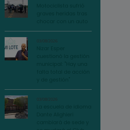
Motociclista sufrió
graves heridas tras
chocar con un auto
03/08/2026
Nizar Esper
cuestionó la gestión
municipal: "Hay una
falta total de acción
y de gestión"
03/08/2026
La escuela de idioma
Dante Alighieri
cambiará de sede y