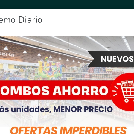
emo Diario
OCIO
DEPORTES
FIGHIERA
GENERAL LAGOS
POLICIALES
RE