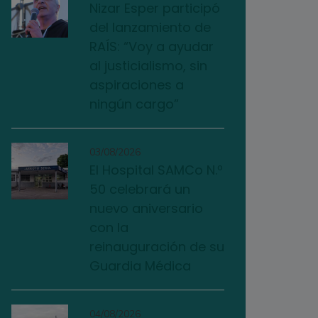
Nizar Esper participó
del lanzamiento de
RAÍS: “Voy a ayudar
al justicialismo, sin
aspiraciones a
ningún cargo”
03/08/2026
El Hospital SAMCo N.º
50 celebrará un
nuevo aniversario
con la
reinauguración de su
Guardia Médica
04/08/2026