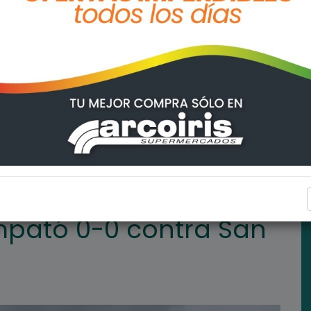
a San Lorenzo
DEPORTES
mpató 0-0 contra San