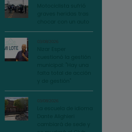
Motociclista sufrió
graves heridas tras
chocar con un auto
03/08/2026
Nizar Esper
cuestionó la gestión
municipal: "Hay una
falta total de acción
y de gestión"
03/08/2026
La escuela de idioma
Dante Alighieri
cambiará de sede y