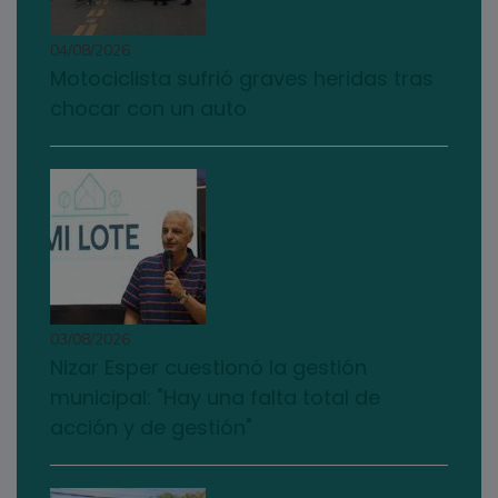
04/08/2026
Motociclista sufrió graves heridas tras
chocar con un auto
03/08/2026
Nizar Esper cuestionó la gestión
municipal: "Hay una falta total de
acción y de gestión"