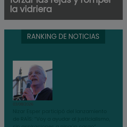
la vidriera
RANKING DE NOTICIAS
03/08/2026
Nizar Esper participó del lanzamiento
de RAÍS: “Voy a ayudar al justicialismo,
sin aspiraciones a ningún cargo”