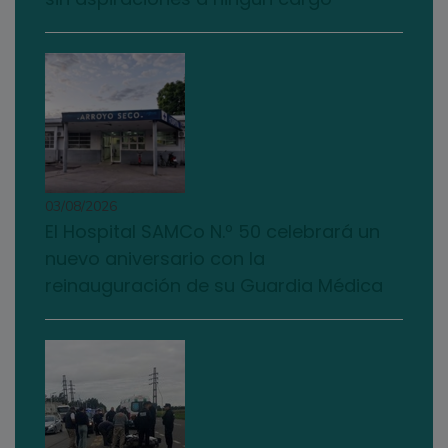
03/08/2026
El Hospital SAMCo N.º 50 celebrará un
nuevo aniversario con la
reinauguración de su Guardia Médica