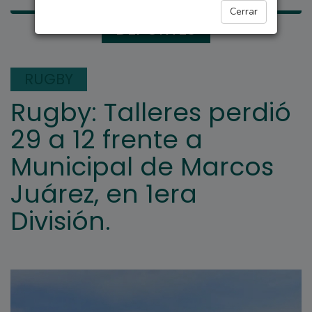
Cerrar
DEPORTES
RUGBY
Rugby: Talleres perdió
29 a 12 frente a
Municipal de Marcos
Juárez, en 1era
División.