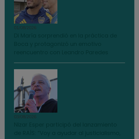
01/08/2026
Di María sorprendió en la práctica de
Boca y protagonizó un emotivo
reencuentro con Leandro Paredes
03/08/2026
Nizar Esper participó del lanzamiento
de RAÍS: “Voy a ayudar al justicialismo,