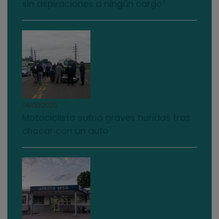
sin aspiraciones a ningún cargo”
04/08/2026
Motociclista sufrió graves heridas tras
chocar con un auto