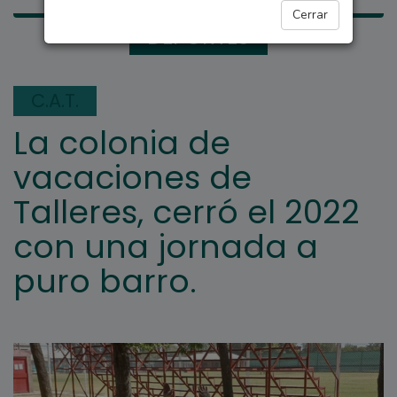
Cerrar
DEPORTES
C.A.T.
La colonia de
vacaciones de
Talleres, cerró el 2022
con una jornada a
puro barro.