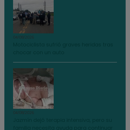
04/08/2026
Motociclista sufrió graves heridas tras
chocar con un auto
04/08/2026
Jazmín dejó terapia intensiva, pero su
familia necesita ayuda para continuar