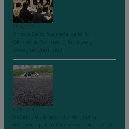
07/08/2026
Arroyo Seco fue sede de la 3°
Olimpiada Sanmartiniana para
escuelas primarias
05/08/2026
Vecinos del barrio Gendarmería
reclaman por la falta de recolección de