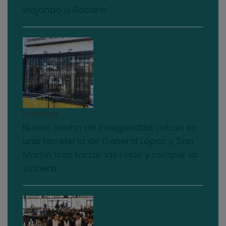
viajando a Rosario
07/08/2026
Nuevo hecho de inseguridad: roban en
una ferretería de General López y San
Martín tras forzar las rejas y romper la
vidriera