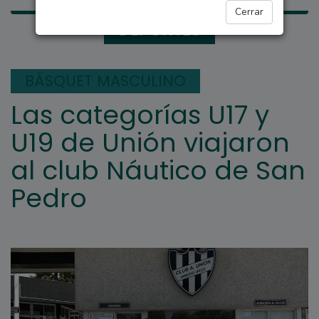
Cerrar
DEPORTES
BÁSQUET MASCULINO
Las categorías U17 y
U19 de Unión viajaron
al club Náutico de San
Pedro