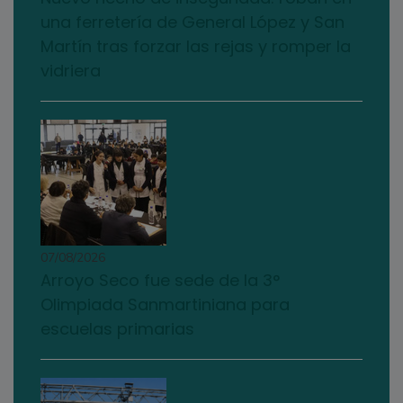
una ferretería de General López y San
Martín tras forzar las rejas y romper la
vidriera
07/08/2026
Arroyo Seco fue sede de la 3°
Olimpiada Sanmartiniana para
escuelas primarias