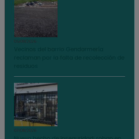
05/08/2026
Vecinos del barrio Gendarmería
reclaman por la falta de recolección de
residuos
07/08/2026
Nuevo hecho de inseguridad: roban en