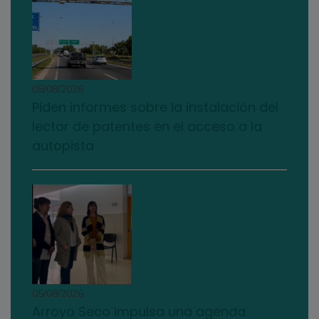
05/08/2026
Piden informes sobre la instalación del
lector de patentes en el acceso a la
autopista
05/08/2026
Arroyo Seco impulsa una agenda