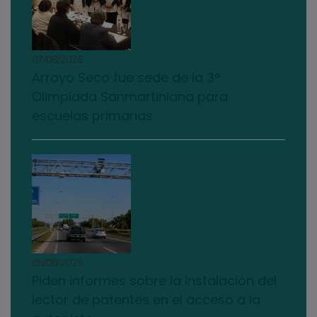
07/08/2026
Arroyo Seco fue sede de la 3°
Olimpiada Sanmartiniana para
escuelas primarias
05/08/2026
Piden informes sobre la instalación del
lector de patentes en el acceso a la