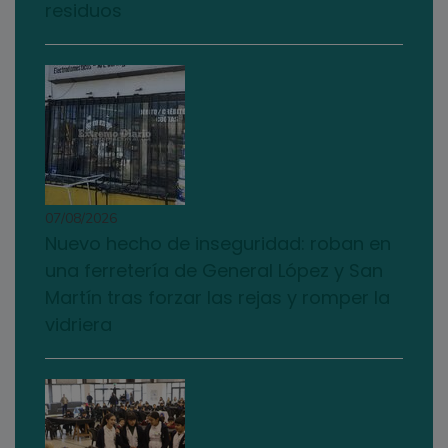
residuos
07/08/2026
Nuevo hecho de inseguridad: roban en
una ferretería de General López y San
Martín tras forzar las rejas y romper la
vidriera