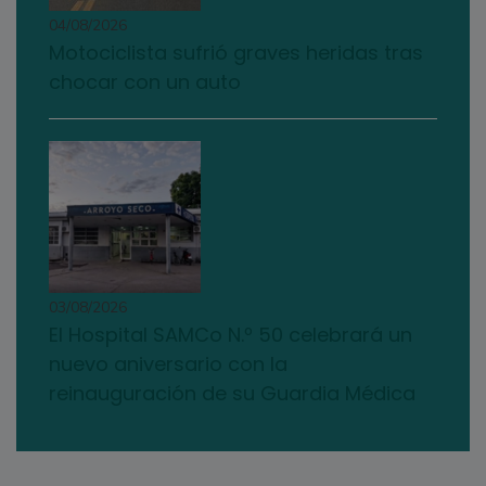
04/08/2026
Motociclista sufrió graves heridas tras
chocar con un auto
03/08/2026
El Hospital SAMCo N.º 50 celebrará un
nuevo aniversario con la
reinauguración de su Guardia Médica