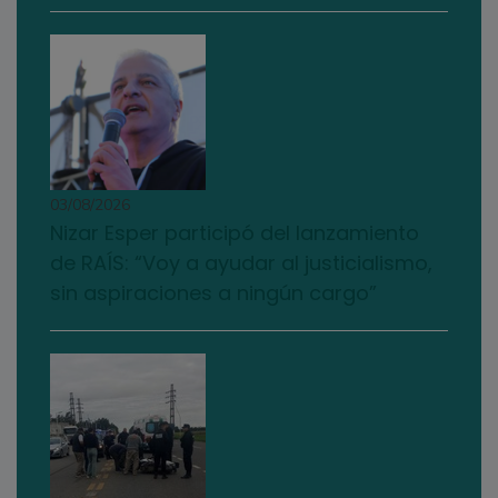
03/08/2026
Nizar Esper participó del lanzamiento
de RAÍS: “Voy a ayudar al justicialismo,
sin aspiraciones a ningún cargo”