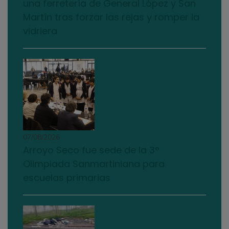
una ferretería de General López y San
Martín tras forzar las rejas y romper la
vidriera
07/08/2026
Arroyo Seco fue sede de la 3°
Olimpiada Sanmartiniana para
escuelas primarias