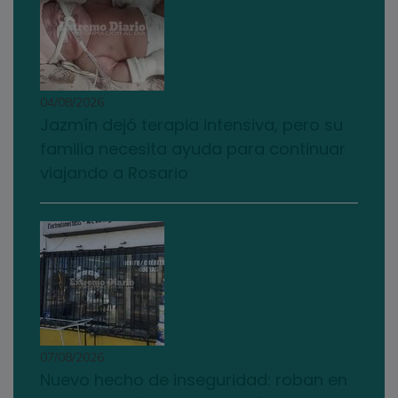
04/08/2026
Jazmín dejó terapia intensiva, pero su
familia necesita ayuda para continuar
viajando a Rosario
07/08/2026
Nuevo hecho de inseguridad: roban en