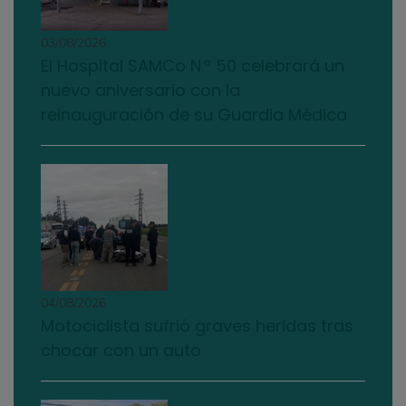
03/08/2026
El Hospital SAMCo N.º 50 celebrará un
nuevo aniversario con la
reinauguración de su Guardia Médica
04/08/2026
Motociclista sufrió graves heridas tras
chocar con un auto