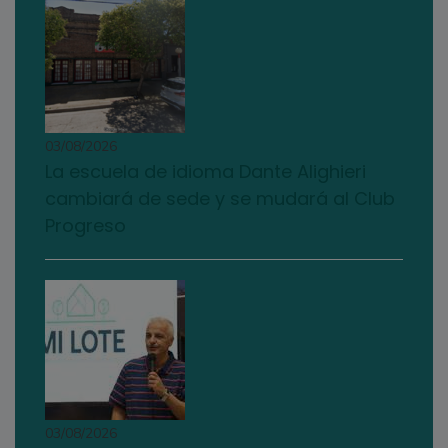
03/08/2026
La escuela de idioma Dante Alighieri
cambiará de sede y se mudará al Club
Progreso
03/08/2026