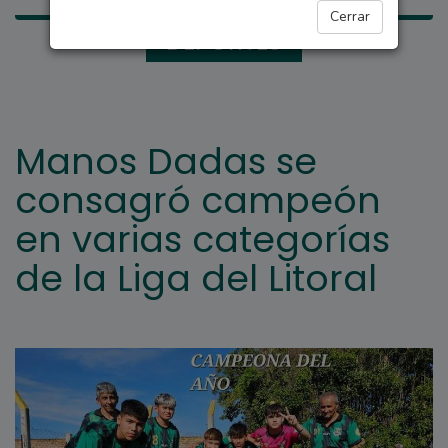
Cerrar
DEPORTES
Manos Dadas se
consagró campeón
en varias categorías
de la Liga del Litoral