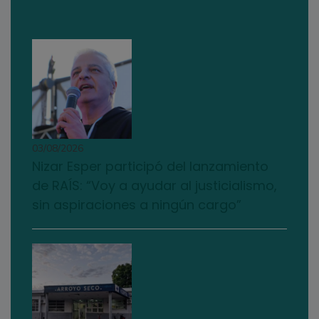
03/08/2026
Nizar Esper participó del lanzamiento
de RAÍS: “Voy a ayudar al justicialismo,
sin aspiraciones a ningún cargo”