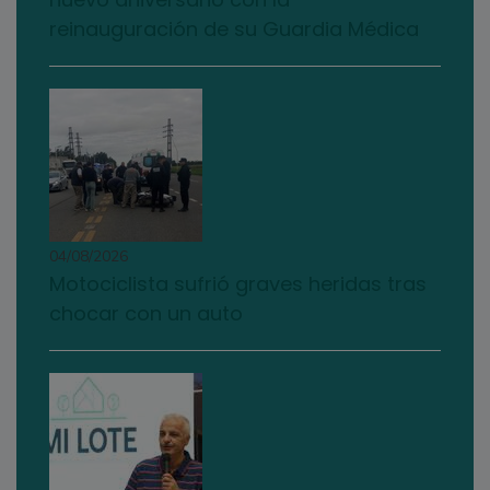
reinauguración de su Guardia Médica
04/08/2026
Motociclista sufrió graves heridas tras
chocar con un auto