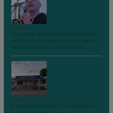
03/08/2026
Nizar Esper participó del lanzamiento
de RAÍS: “Voy a ayudar al justicialismo,
sin aspiraciones a ningún cargo”
03/08/2026
El Hospital SAMCo N.º 50 celebrará un
nuevo aniversario con la