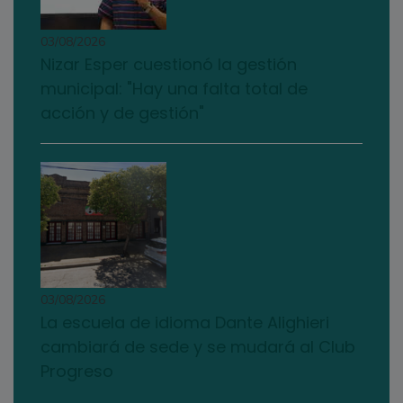
03/08/2026
Nizar Esper cuestionó la gestión
municipal: "Hay una falta total de
acción y de gestión"
03/08/2026
La escuela de idioma Dante Alighieri
cambiará de sede y se mudará al Club
Progreso