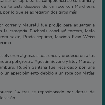
canzar el top diez. La competencia se consumía y
 de la pista después de un roce con Marchesin,
s, por lo que se agregaron dos giros más.
r correr y Maurelli fue prolijo para aguantar a
n la categoría. Buchholz concluyó tercero, Melo
Herrera sexto, Prado séptimo, Máximo Evan Weiss
écimo.
esolvieron algunas situaciones y prodecieron a las
iobra peligrosa a Agustín Bovone y Eloy Murua y
amburu. Rubén Santana fue recargado por una
bió un apercibimiento debido a un roce con Matías
puesto 14 tras se reposicionado por detrás de
locación.