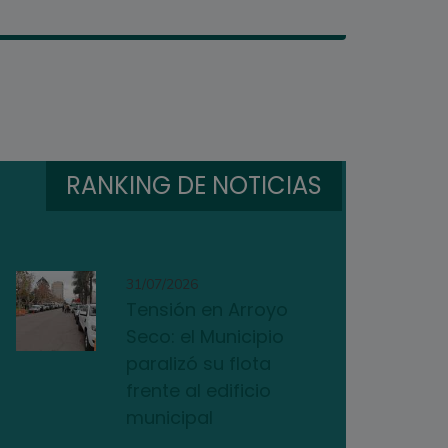
RANKING DE NOTICIAS
31/07/2026
Tensión en Arroyo
Seco: el Municipio
paralizó su flota
frente al edificio
municipal