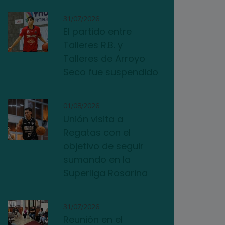
31/07/2026
El partido entre
Talleres R.B. y
Talleres de Arroyo
Seco fue suspendido
01/08/2026
Unión visita a
Regatas con el
objetivo de seguir
sumando en la
Superliga Rosarina
31/07/2026
Reunión en el