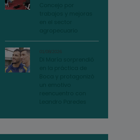
Concejo por
trabajos y mejoras
en el sector
agropecuario
01/08/2026
Di María sorprendió
en la práctica de
Boca y protagonizó
un emotivo
reencuentro con
Leandro Paredes