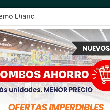
emo Diario
OCIO
DEPORTES
FIGHIERA
GENERAL LAGOS
POLICIALES
RE