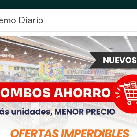
emo Diario
OCIO
DEPORTES
FIGHIERA
GENERAL LAGOS
POLICIALES
RE