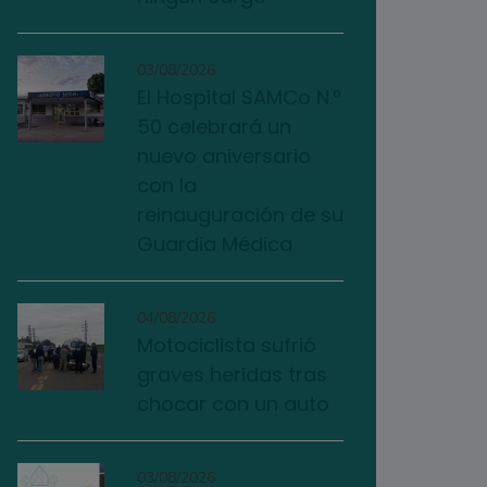
03/08/2026
El Hospital SAMCo N.º
50 celebrará un
nuevo aniversario
con la
reinauguración de su
Guardia Médica
04/08/2026
Motociclista sufrió
graves heridas tras
chocar con un auto
03/08/2026