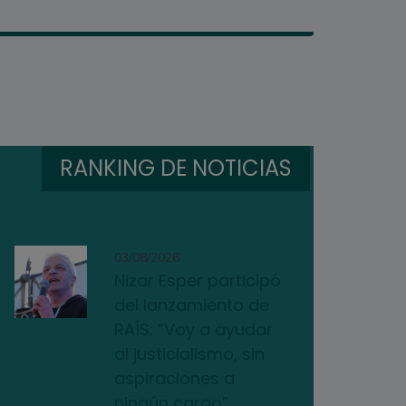
RANKING DE NOTICIAS
03/08/2026
Nizar Esper participó
del lanzamiento de
RAÍS: “Voy a ayudar
al justicialismo, sin
aspiraciones a
ningún cargo”