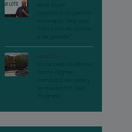
Nizar Esper
cuestionó la gestión
municipal: "Hay una
falta total de acción
y de gestión"
03/08/2026
La escuela de idioma
Dante Alighieri
cambiará de sede y
se mudará al Club
Progreso