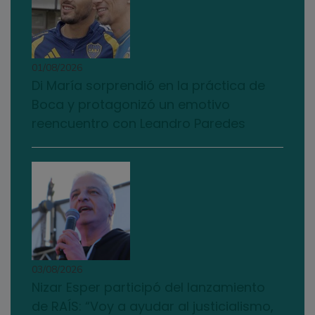
01/08/2026
Di María sorprendió en la práctica de
Boca y protagonizó un emotivo
reencuentro con Leandro Paredes
03/08/2026
Nizar Esper participó del lanzamiento
de RAÍS: “Voy a ayudar al justicialismo,