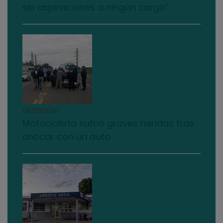
sin aspiraciones a ningún cargo”
04/08/2026
Motociclista sufrió graves heridas tras
chocar con un auto