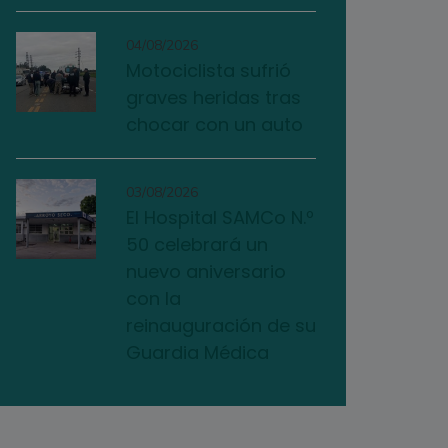
04/08/2026
Motociclista sufrió
graves heridas tras
chocar con un auto
03/08/2026
El Hospital SAMCo N.º
50 celebrará un
nuevo aniversario
con la
reinauguración de su
Guardia Médica