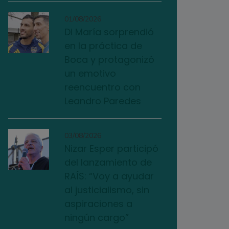
01/08/2026
Di María sorprendió
en la práctica de
Boca y protagonizó
un emotivo
reencuentro con
Leandro Paredes
03/08/2026
Nizar Esper participó
del lanzamiento de
RAÍS: “Voy a ayudar
al justicialismo, sin
aspiraciones a
ningún cargo”