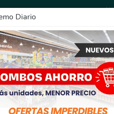
Jueve
emo Diario
OCIO
DEPORTES
FIGHIERA
GENERAL LAGOS
POLICIALES
RE