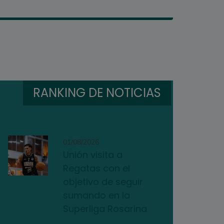
RANKING DE NOTICIAS
01/08/2026
Unión visita a
Regatas con el
objetivo de seguir
sumando en la
Superliga Rosarina