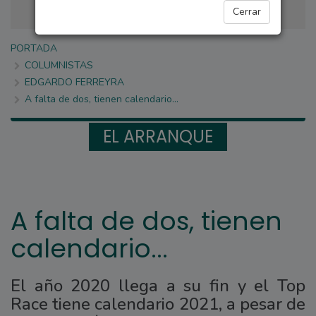
Cerrar
PORTADA
COLUMNISTAS
EDGARDO FERREYRA
A falta de dos, tienen calendario...
EL ARRANQUE
A falta de dos, tienen
calendario...
El año 2020 llega a su fin y el Top
Race tiene calendario 2021, a pesar de