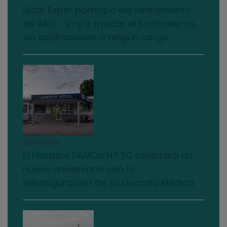
Nizar Esper participó del lanzamiento
de RAÍS: “Voy a ayudar al justicialismo,
sin aspiraciones a ningún cargo”
03/08/2026
El Hospital SAMCo N.º 50 celebrará un
nuevo aniversario con la
reinauguración de su Guardia Médica