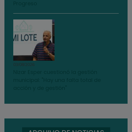
Progreso
03/08/2026
Nizar Esper cuestionó la gestión
municipal: "Hay una falta total de
acción y de gestión"