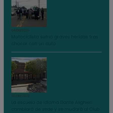
04/08/2026
Motociclista sufrió graves heridas tras
chocar con un auto
03/08/2026
La escuela de idioma Dante Alighieri
cambiará de sede y se mudará al Club