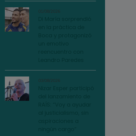
01/08/2026
Di María sorprendió
en la práctica de
Boca y protagonizó
un emotivo
reencuentro con
Leandro Paredes
03/08/2026
Nizar Esper participó
del lanzamiento de
RAÍS: “Voy a ayudar
al justicialismo, sin
aspiraciones a
ningún cargo”