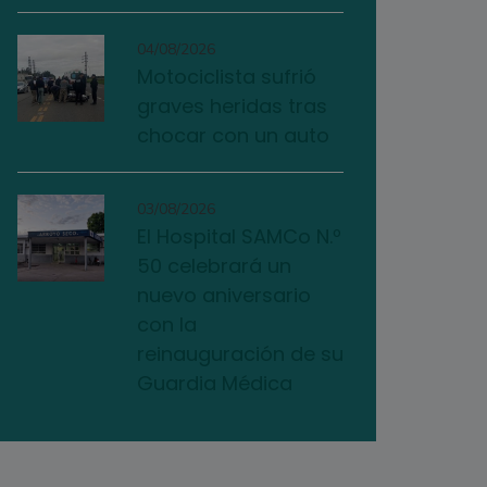
04/08/2026
Motociclista sufrió
graves heridas tras
chocar con un auto
03/08/2026
El Hospital SAMCo N.º
50 celebrará un
nuevo aniversario
con la
reinauguración de su
Guardia Médica