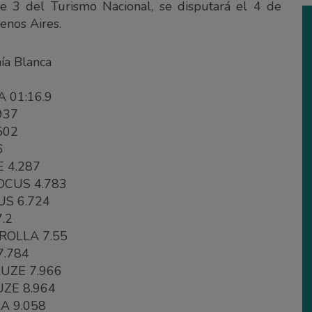
e 3 del Turismo Nacional, se disputará el 4 de
enos Aires.
hía Blanca
 01:16.9
937
502
6
 4.287
OCUS 4.783
S 6.724
.2
ROLLA 7.55
7.784
UZE 7.966
ZE 8.964
A 9.058