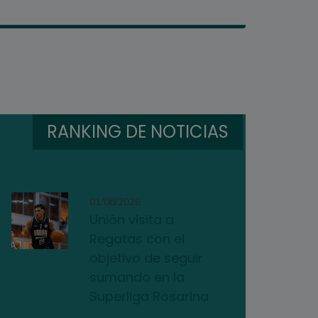
RANKING DE NOTICIAS
01/08/2026
Unión visita a
Regatas con el
objetivo de seguir
sumando en la
Superliga Rosarina