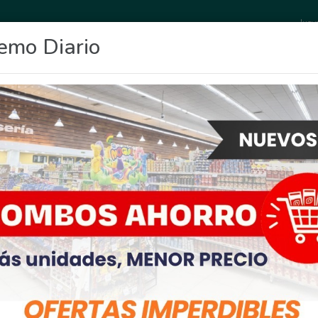
Juev
emo Diario
OCIO
DEPORTES
FIGHIERA
GENERAL LAGOS
POLICIALES
RE