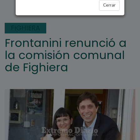
FIGHIERA
Cerrar
FIGHIERA
Frontanini renunció a
la comisión comunal
de Fighiera