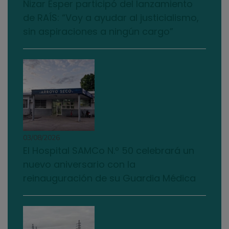
Nizar Esper participó del lanzamiento
de RAÍS: “Voy a ayudar al justicialismo,
sin aspiraciones a ningún cargo”
03/08/2026
El Hospital SAMCo N.º 50 celebrará un
nuevo aniversario con la
reinauguración de su Guardia Médica