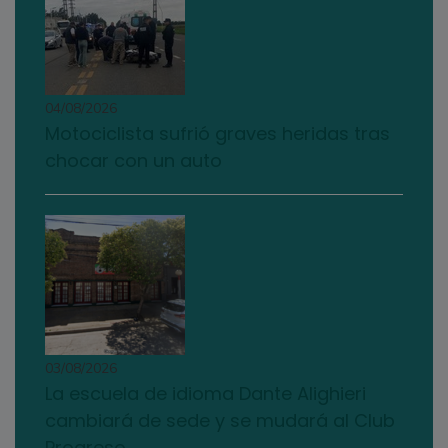
04/08/2026
Motociclista sufrió graves heridas tras
chocar con un auto
03/08/2026
La escuela de idioma Dante Alighieri
cambiará de sede y se mudará al Club
Progreso