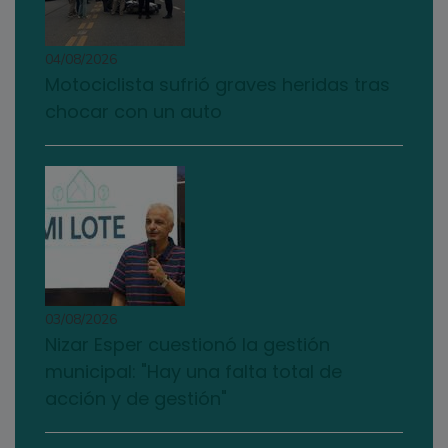
04/08/2026
Motociclista sufrió graves heridas tras
chocar con un auto
03/08/2026
Nizar Esper cuestionó la gestión
municipal: "Hay una falta total de
acción y de gestión"