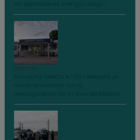
sin aspiraciones a ningún cargo”
03/08/2026
El Hospital SAMCo N.º 50 celebrará un
nuevo aniversario con la
reinauguración de su Guardia Médica