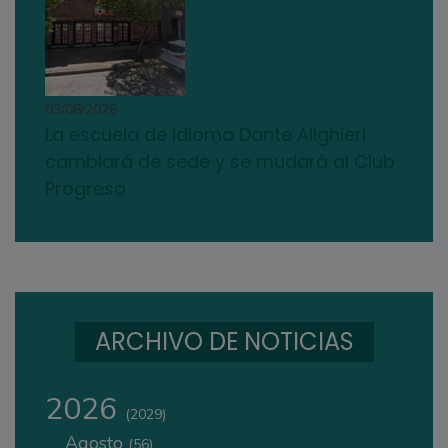
03/08/2026
La escuela de idioma Dante Alighieri
cambiará de sede y se mudará al Club
Progreso
ARCHIVO DE NOTICIAS
2026
(2029)
Agosto
(56)