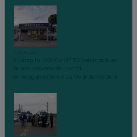
03/08/2026
El Hospital SAMCo N.º 50 celebrará un
nuevo aniversario con la
reinauguración de su Guardia Médica