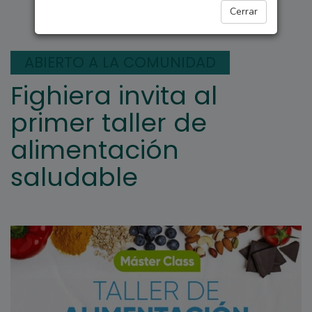
FIGHIERA
Cerrar
ABIERTO A LA COMUNIDAD
Fighiera invita al
primer taller de
alimentación
saludable