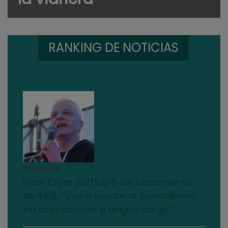
RANKING DE NOTICIAS
03/08/2026
Nizar Esper participó del lanzamiento
de RAÍS: “Voy a ayudar al justicialismo,
sin aspiraciones a ningún cargo”