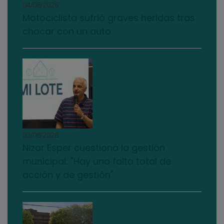
04/08/2026
Motociclista sufrió graves heridas tras
chocar con un auto
03/08/2026
Nizar Esper cuestionó la gestión
municipal: "Hay una falta total de
acción y de gestión"