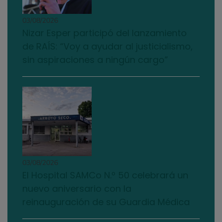
03/08/2026
Nizar Esper participó del lanzamiento
de RAÍS: “Voy a ayudar al justicialismo,
sin aspiraciones a ningún cargo”
03/08/2026
El Hospital SAMCo N.º 50 celebrará un
nuevo aniversario con la
reinauguración de su Guardia Médica