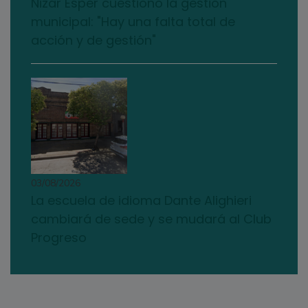
Nizar Esper cuestionó la gestión
municipal: "Hay una falta total de
acción y de gestión"
03/08/2026
La escuela de idioma Dante Alighieri
cambiará de sede y se mudará al Club
Progreso