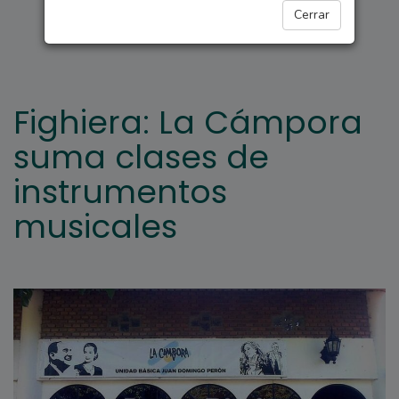
FIGHIERA
Cerrar
Fighiera: La Cámpora
suma clases de
instrumentos
musicales