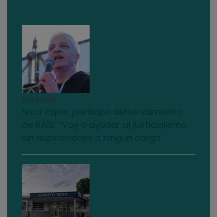
03/08/2026
Nizar Esper participó del lanzamiento
de RAÍS: “Voy a ayudar al justicialismo,
sin aspiraciones a ningún cargo”