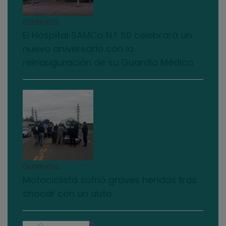
03/08/2026
El Hospital SAMCo N.º 50 celebrará un
nuevo aniversario con la
reinauguración de su Guardia Médica
04/08/2026
Motociclista sufrió graves heridas tras
chocar con un auto