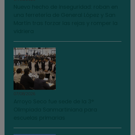
Nuevo hecho de inseguridad: roban en
una ferretería de General López y San
Martín tras forzar las rejas y romper la
vidriera
07/08/2026
Arroyo Seco fue sede de la 3°
Olimpiada Sanmartiniana para
escuelas primarias