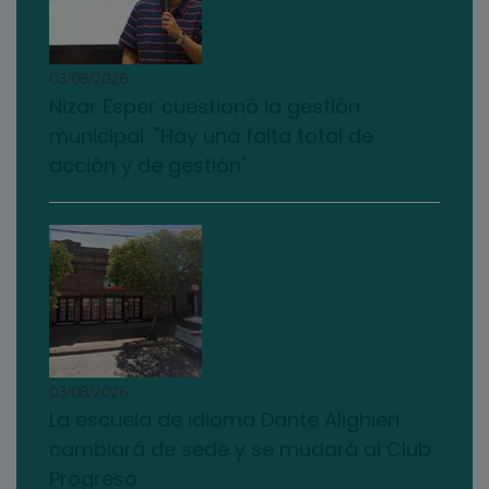
03/08/2026
Nizar Esper cuestionó la gestión
municipal: "Hay una falta total de
acción y de gestión"
03/08/2026
La escuela de idioma Dante Alighieri
cambiará de sede y se mudará al Club
Progreso