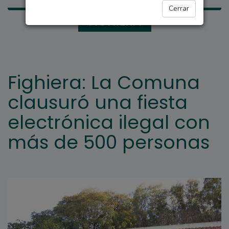
Cerrar
FIGHIERA
Fighiera: La Comuna
clausuró una fiesta
electrónica ilegal con
más de 500 personas