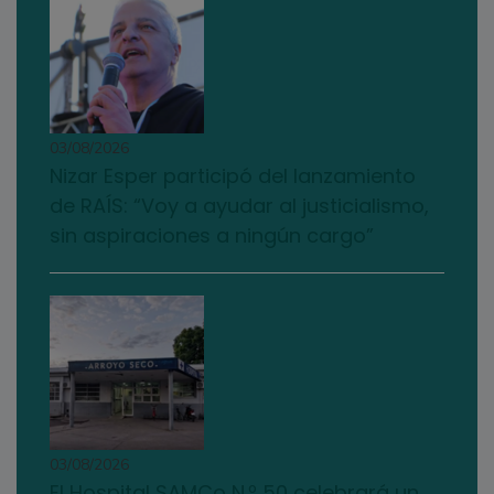
03/08/2026
Nizar Esper participó del lanzamiento
de RAÍS: “Voy a ayudar al justicialismo,
sin aspiraciones a ningún cargo”
03/08/2026
El Hospital SAMCo N.º 50 celebrará un