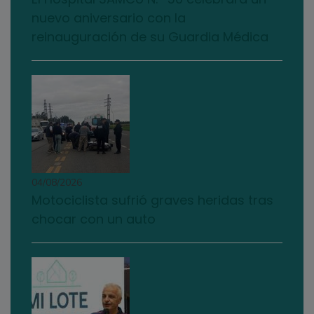
nuevo aniversario con la
reinauguración de su Guardia Médica
04/08/2026
Motociclista sufrió graves heridas tras
chocar con un auto