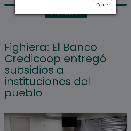
Cerrar
FIGHIERA
Fighiera: El Banco
Credicoop entregó
subsidios a
instituciones del
pueblo