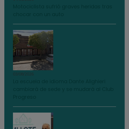
Motociclista sufrió graves heridas tras
chocar con un auto
03/08/2026
La escuela de idioma Dante Alighieri
cambiará de sede y se mudará al Club
Progreso