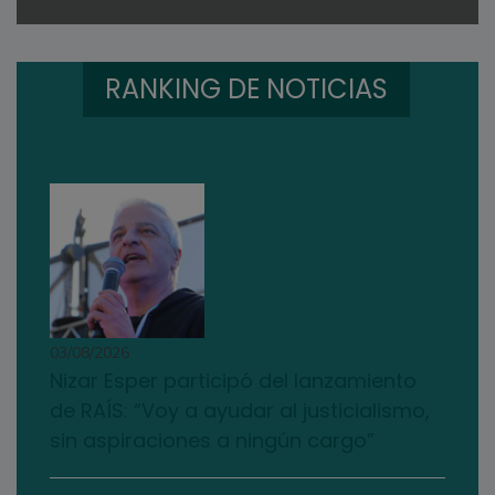
RANKING DE NOTICIAS
03/08/2026
Nizar Esper participó del lanzamiento
de RAÍS: “Voy a ayudar al justicialismo,
sin aspiraciones a ningún cargo”