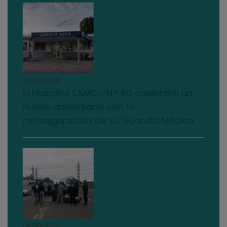
03/08/2026
El Hospital SAMCo N.º 50 celebrará un
nuevo aniversario con la
reinauguración de su Guardia Médica
04/08/2026