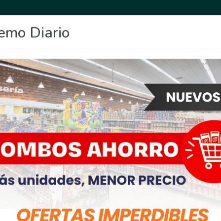
emo Diario
OCIO
DEPORTES
FIGHIERA
GENERAL LAGOS
POLICIALES
RE