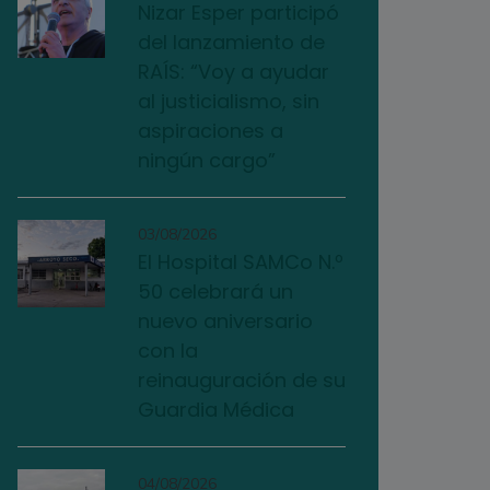
Nizar Esper participó
del lanzamiento de
RAÍS: “Voy a ayudar
al justicialismo, sin
aspiraciones a
ningún cargo”
03/08/2026
El Hospital SAMCo N.º
50 celebrará un
nuevo aniversario
con la
reinauguración de su
Guardia Médica
04/08/2026