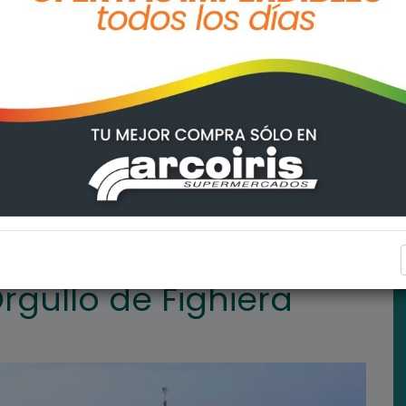
a
FIGHIERA
rgullo de Fighiera