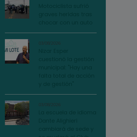
Motociclista sufrió
graves heridas tras
chocar con un auto
03/08/2026
Nizar Esper
cuestionó la gestión
municipal: "Hay una
falta total de acción
y de gestión"
03/08/2026
La escuela de idioma
Dante Alighieri
cambiará de sede y