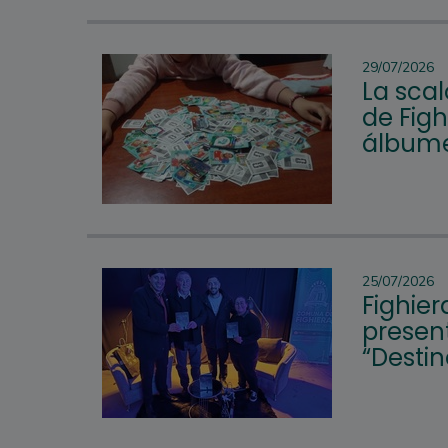
29/07/2026
La scal
de Figh
álbume
25/07/2026
Fighier
present
“Desti