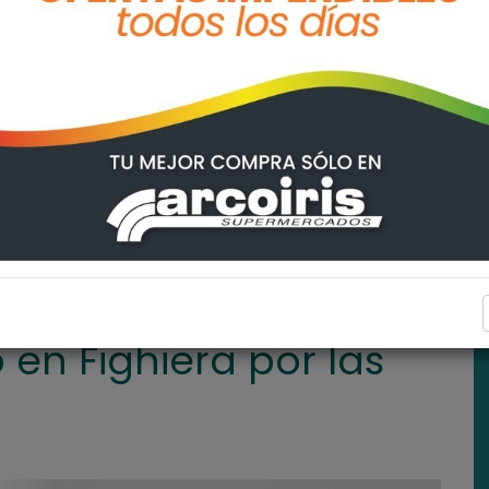
 las multas
FIGHIERA
 en Fighiera por las