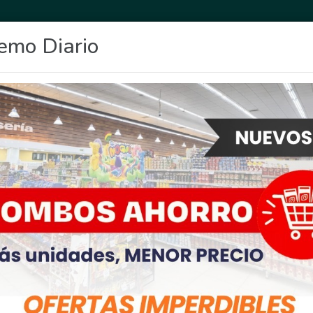
emo Diario
OCIO
DEPORTES
FIGHIERA
GENERAL LAGOS
POLICIALES
RE