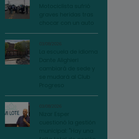
Motociclista sufrió
graves heridas tras
chocar con un auto
03/08/2026
La escuela de idioma
Dante Alighieri
cambiará de sede y
se mudará al Club
Progreso
03/08/2026
Nizar Esper
cuestionó la gestión
municipal: "Hay una