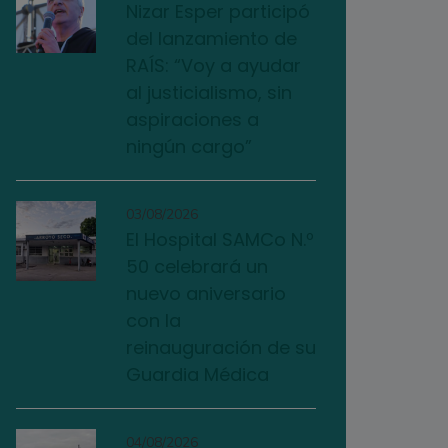
Nizar Esper participó
del lanzamiento de
RAÍS: “Voy a ayudar
al justicialismo, sin
aspiraciones a
ningún cargo”
03/08/2026
El Hospital SAMCo N.º
50 celebrará un
nuevo aniversario
con la
reinauguración de su
Guardia Médica
04/08/2026