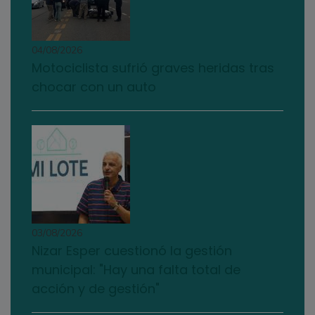
04/08/2026
Motociclista sufrió graves heridas tras
chocar con un auto
03/08/2026
Nizar Esper cuestionó la gestión
municipal: "Hay una falta total de
acción y de gestión"