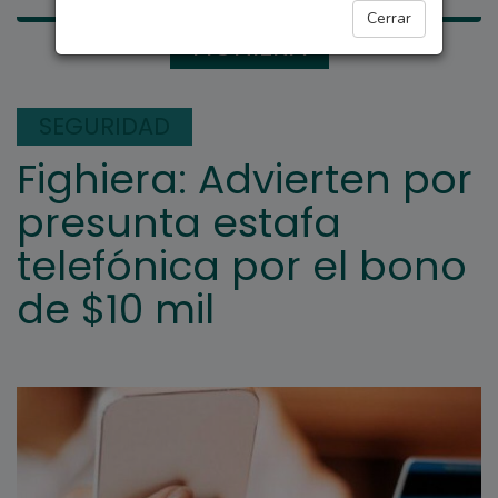
Cerrar
FIGHIERA
SEGURIDAD
Fighiera: Advierten por
presunta estafa
telefónica por el bono
de $10 mil