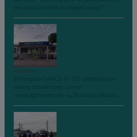
sin aspiraciones a ningún cargo”
03/08/2026
El Hospital SAMCo N.º 50 celebrará un
nuevo aniversario con la
reinauguración de su Guardia Médica